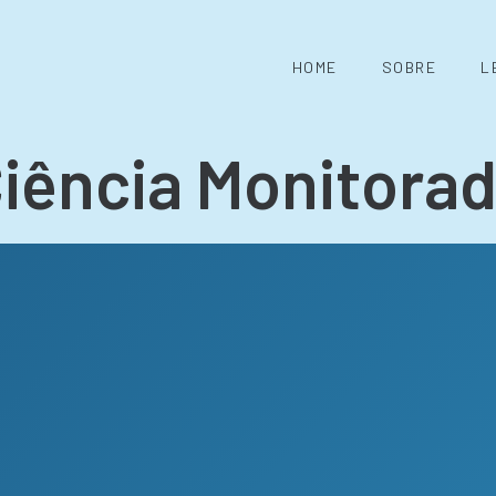
HOME
SOBRE
L
iência Monitora